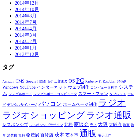
2014年12月
2014年10月
2014年8月
2014年7月
2014年4月
2014年3月
2014年2月
2014年1月
2013年12月
タグ
PC
Linux
OS
CMS
Amazon
Google
HDMI
IoT
Rasberry Pi
Raspbian
SMAP
システ
Windows
YouTube
インターネット
ウェブ制作
コンピュータ科学
ム
スマートフォン
シングルボード
シングルボードコンピュータ
タブレット
テレ
ラジオ
パソコン
ホームページ制作
ビ
デジタルサイネージ
ラジオショッピング
ラジオ通販
商談会
大阪
レスポンシブ
北摂
大阪府
レスポンシブデザイン
売上
教室
教
通販
茨木
物産展
百貨店
茨木市
育
消費税
無料
電子工作