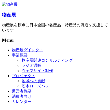
物産展
物産展を原点に日本全国の名産品・特産品の流通を支援して
います
Menu
物産展ダイレクト
事業概要
物産展関連コンサルティング
ラジオ通販
ウェブサイト制作
プロジェクト
地域への貢献
茨木ローズバレー
運営者概要
消費者向け
カレンダー