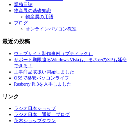
業務日誌
物産展の基礎知識
物産展の用語
ブログ
オンラインパソコン教室
最近の投稿
ウェブサイト制作事例（ブティック）
サポート期限迫るWindows Vistaも、まさかのXPも延命
できる！
工事商品取扱い開始しました
OSSで格安パソコンライフ
Rasberry Pi 3を入手しました
リンク
ラジオ日本ショップ
ラジオ日本 通販 ブログ
茨木ショップタウン