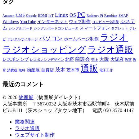
タグ
PC
Linux
OS
CMS
Amazon
Google
HDMI
IoT
Rasberry Pi
Raspbian
SMAP
システ
Windows
YouTube
インターネット
ウェブ制作
コンピュータ科学
ム
スマートフォン
シングルボード
シングルボードコンピュータ
タブレット
テレ
ラジオ
パソコン
ホームページ制作
ビ
デジタルサイネージ
ラジオショッピング
ラジオ通販
商談会
大阪
レスポンシブ
北摂
大阪府
レスポンシブデザイン
売上
教室
教
通販
茨木
物産展
百貨店
茨木市
育
消費税
無料
電子工作
最近のコメント
© 2026
物産展
（物産展ダイレクト）
大阪事業所 〒567-0032 大阪府茨木市西駅前町4 茨木駅前
ビルB111（茨木ショップタウン地下） 電話 050-3570-4147
業務関連
ラジオ通販
ウェブサイト制作