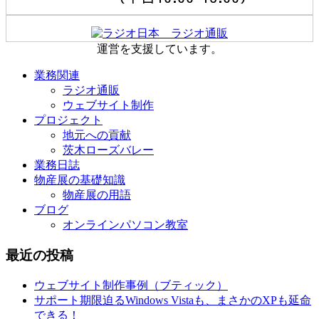
運営を支援しています。
業務関連
ラジオ通販
ウェブサイト制作
プロジェクト
地元への貢献
茨木ローズバレー
業務日誌
物産展の基礎知識
物産展の用語
ブログ
オンラインパソコン教室
最近の投稿
ウェブサイト制作事例（ブティック）
サポート期限迫るWindows Vistaも、まさかのXPも延命
できる！