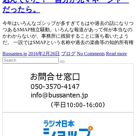
特
だったら。
産
品
今年はいろんなゴシップが多すぎてもはや過去の話になりつ
の
つあるSMAP独立騒動。いろんな報道があって何が本当なの
流
かわからないが、事務所に残留することに落ち着いたよう
通
だ。 一説ではSMAPという名称や過去の楽曲等の知的所有権
を
支
Bussanten.jp
2016年2月26日
ブログ
No Comments
Read more
援
し
て
い
ま
す