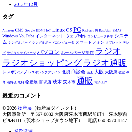
2013年12月
タグ
PC
Linux
OS
CMS
Amazon
Google
HDMI
IoT
Rasberry Pi
Raspbian
SMAP
システ
Windows
YouTube
インターネット
ウェブ制作
コンピュータ科学
ム
スマートフォン
シングルボード
シングルボードコンピュータ
タブレット
テレ
ラジオ
パソコン
ホームページ制作
ビ
デジタルサイネージ
ラジオショッピング
ラジオ通販
商談会
大阪
レスポンシブ
北摂
大阪府
レスポンシブデザイン
売上
教室
教
通販
茨木
物産展
百貨店
茨木市
育
消費税
無料
電子工作
最近のコメント
© 2026
物産展
（物産展ダイレクト）
大阪事業所 〒567-0032 大阪府茨木市西駅前町4 茨木駅前
ビルB111（茨木ショップタウン地下） 電話 050-3570-4147
業務関連