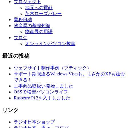
プロジェクト
地元への貢献
茨木ローズバレー
業務日誌
物産展の基礎知識
物産展の用語
ブログ
オンラインパソコン教室
最近の投稿
ウェブサイト制作事例（ブティック）
サポート期限迫るWindows Vistaも、まさかのXPも延命
できる！
工事商品取扱い開始しました
OSSで格安パソコンライフ
Rasberry Pi 3を入手しました
リンク
ラジオ日本ショップ
ラジオ日本 通販 ブログ