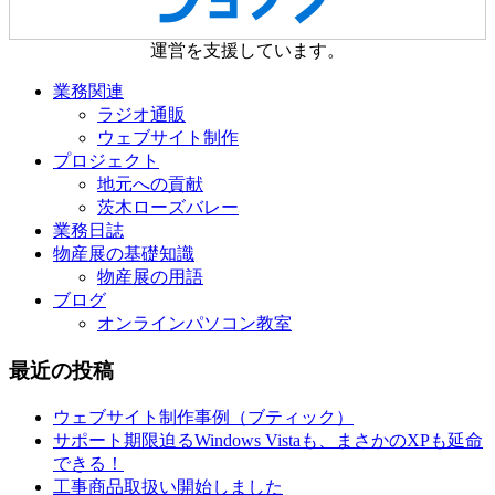
運営を支援しています。
業務関連
ラジオ通販
ウェブサイト制作
プロジェクト
地元への貢献
茨木ローズバレー
業務日誌
物産展の基礎知識
物産展の用語
ブログ
オンラインパソコン教室
最近の投稿
ウェブサイト制作事例（ブティック）
サポート期限迫るWindows Vistaも、まさかのXPも延命
できる！
工事商品取扱い開始しました