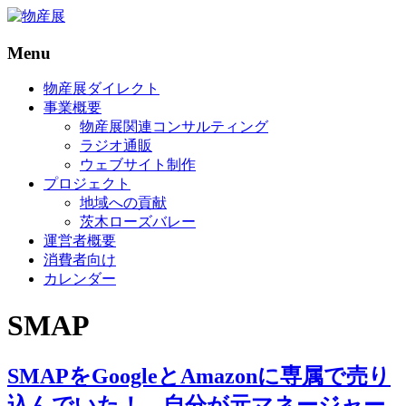
Menu
物
産
物産展ダイレクト
展
事業概要
物産展関連コンサルティング
物
ラジオ通販
産
ウェブサイト制作
展
プロジェクト
を
地域への貢献
原
茨木ローズバレー
点
運営者概要
に
消費者向け
日
カレンダー
本
全
SMAP
国
の
名
SMAPをGoogleとAmazonに専属で売り
産
込んでいた！ 自分が元マネージャー
品・