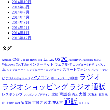
2014年10月
2014年8月
2014年7月
2014年4月
2014年3月
2014年2月
2014年1月
2013年12月
タグ
PC
Linux
OS
CMS
Amazon
Google
HDMI
IoT
Rasberry Pi
Raspbian
SMAP
システ
Windows
YouTube
インターネット
ウェブ制作
コンピュータ科学
ム
スマートフォン
シングルボード
シングルボードコンピュータ
タブレット
テレ
ラジオ
パソコン
ホームページ制作
ビ
デジタルサイネージ
ラジオショッピング
ラジオ通販
商談会
大阪
レスポンシブ
北摂
大阪府
レスポンシブデザイン
売上
教室
教
通販
茨木
物産展
百貨店
茨木市
育
消費税
無料
電子工作