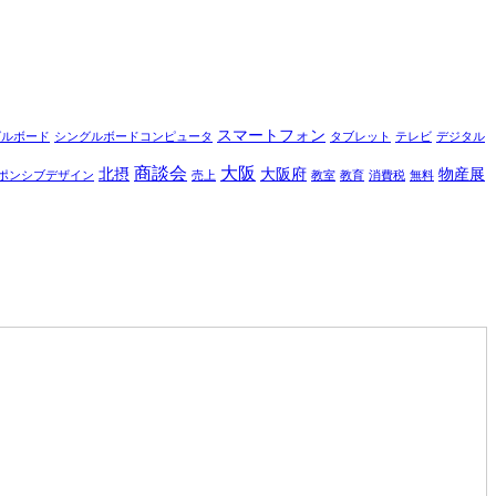
スマートフォン
グルボード
シングルボードコンピュータ
タブレット
テレビ
デジタル
商談会
大阪
北摂
大阪府
物産展
ポンシブデザイン
売上
教室
教育
消費税
無料