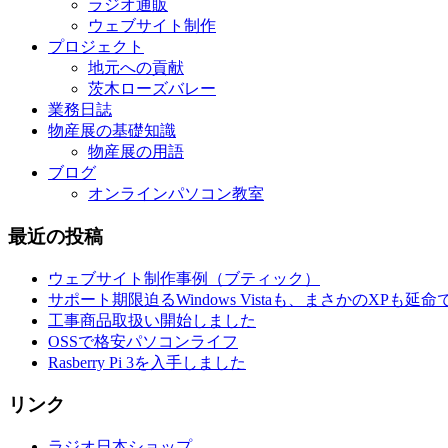
ラジオ通販
ウェブサイト制作
プロジェクト
地元への貢献
茨木ローズバレー
業務日誌
物産展の基礎知識
物産展の用語
ブログ
オンラインパソコン教室
最近の投稿
ウェブサイト制作事例（ブティック）
サポート期限迫るWindows Vistaも、まさかのXPも延
工事商品取扱い開始しました
OSSで格安パソコンライフ
Rasberry Pi 3を入手しました
リンク
ラジオ日本ショップ