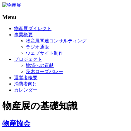
Menu
物
産
物産展ダイレクト
展
事業概要
物産展関連コンサルティング
物
ラジオ通販
産
ウェブサイト制作
展
プロジェクト
を
地域への貢献
原
茨木ローズバレー
点
運営者概要
に
消費者向け
日
カレンダー
本
全
物産展の基礎知識
国
の
名
物産協会
産
品・