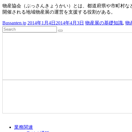
物産協会（ぶっさんきょうかい）とは、都道府県や市町村な
特
開催される地域物産展の運営を支援する役割がある。
産
品
Bussanten.jp
2014年1月4日
2014年4月3日
物産展の基礎知識
,
物
の
流
通
を
支
援
し
て
い
ま
す
業務関連