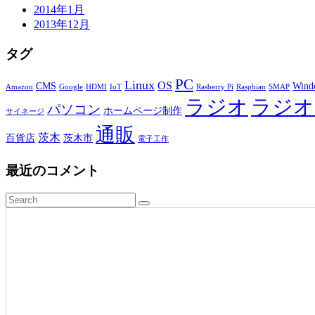
2014年1月
2013年12月
タグ
PC
Linux
OS
CMS
Wind
Amazon
Google
HDMI
IoT
Rasberry Pi
Raspbian
SMAP
ラジオ
ラジオ
パソコン
ホームページ制作
サイネージ
通販
茨木
百貨店
茨木市
電子工作
最近のコメント