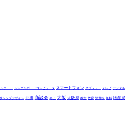
スマートフォン
グルボード
シングルボードコンピュータ
タブレット
テレビ
デジタル
商談会
大阪
北摂
大阪府
物産展
ポンシブデザイン
売上
教室
教育
消費税
無料