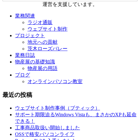
運営を支援しています。
業務関連
ラジオ通販
ウェブサイト制作
プロジェクト
地元への貢献
茨木ローズバレー
業務日誌
物産展の基礎知識
物産展の用語
ブログ
オンラインパソコン教室
最近の投稿
ウェブサイト制作事例（ブティック）
サポート期限迫るWindows Vistaも、まさかのXPも延命
できる！
工事商品取扱い開始しました
OSSで格安パソコンライフ