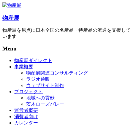
物産展
物産展を原点に日本全国の名産品・特産品の流通を支援して
います
Menu
物産展ダイレクト
事業概要
物産展関連コンサルティング
ラジオ通販
ウェブサイト制作
プロジェクト
地域への貢献
茨木ローズバレー
運営者概要
消費者向け
カレンダー