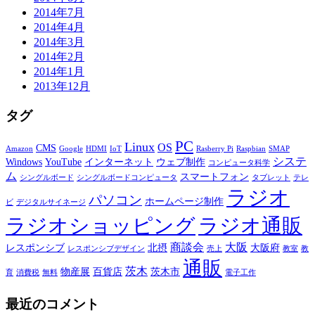
2014年7月
2014年4月
2014年3月
2014年2月
2014年1月
2013年12月
タグ
PC
Linux
OS
CMS
Amazon
Google
HDMI
IoT
Rasberry Pi
Raspbian
SMAP
システ
Windows
YouTube
インターネット
ウェブ制作
コンピュータ科学
ム
スマートフォン
シングルボード
シングルボードコンピュータ
タブレット
テレ
ラジオ
パソコン
ホームページ制作
ビ
デジタルサイネージ
ラジオショッピング
ラジオ通販
商談会
大阪
レスポンシブ
北摂
大阪府
レスポンシブデザイン
売上
教室
教
通販
茨木
物産展
百貨店
茨木市
育
消費税
無料
電子工作
最近のコメント