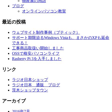
物産展の用語
ブログ
オンラインパソコン教室
最近の投稿
ウェブサイト制作事例（ブティック）
サポート期限迫るWindows Vistaも、まさかのXPも延命
できる！
工事商品取扱い開始しました
OSSで格安パソコンライフ
Rasberry Pi 3を入手しました
リンク
ラジオ日本ショップ
ラジオ日本 通販 ブログ
茨木ショップタウン
アーカイブ
2016年7月