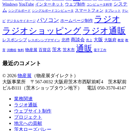
システ
Windows
YouTube
インターネット
ウェブ制作
コンピュータ科学
ム
スマートフォン
シングルボード
シングルボードコンピュータ
タブレット
テレ
ラジオ
パソコン
ホームページ制作
ビ
デジタルサイネージ
ラジオショッピング
ラジオ通販
商談会
大阪
レスポンシブ
北摂
大阪府
レスポンシブデザイン
売上
教室
教
通販
茨木
物産展
百貨店
茨木市
育
消費税
無料
電子工作
最近のコメント
© 2026
物産展
（物産展ダイレクト）
大阪事業所 〒567-0032 大阪府茨木市西駅前町4 茨木駅前
ビルB111（茨木ショップタウン地下） 電話 050-3570-4147
業務関連
ラジオ通販
ウェブサイト制作
プロジェクト
地元への貢献
茨木ローズバレー