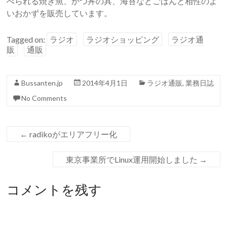
べられる焼き魚、かつ丼の具、海苔などごはんと相性のよ
いおかずを販売しています。
Tagged on:
ラジオ
ラジオショッピング
ラジオ通
販
通販
Bussanten.jp
2014年4月1日
ラジオ通販
,
業務日誌
No Comments
←
radikoがエリアフリー化
東京事業所でLinux運用開始しました
→
コメントを残す