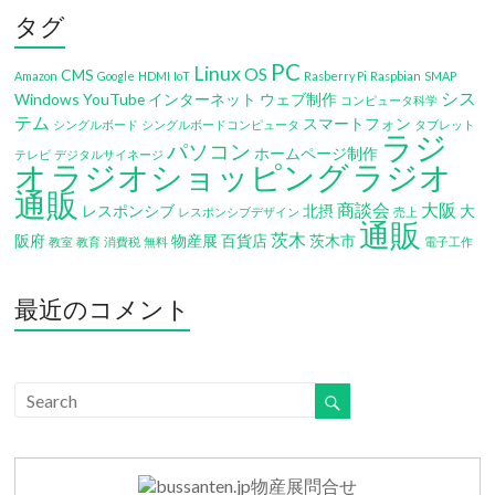
タグ
PC
Linux
OS
CMS
Amazon
Google
HDMI
IoT
Rasberry Pi
Raspbian
SMAP
シス
Windows
YouTube
インターネット
ウェブ制作
コンピュータ科学
テム
スマートフォン
シングルボード
シングルボードコンピュータ
タブレット
ラジ
パソコン
ホームページ制作
テレビ
デジタルサイネージ
オ
ラジオショッピング
ラジオ
通販
商談会
大阪
レスポンシブ
北摂
大
レスポンシブデザイン
売上
通販
茨木
阪府
物産展
百貨店
茨木市
教室
教育
消費税
無料
電子工作
最近のコメント