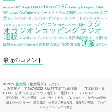
PC
Linux
OS
CMS
Amazon
Google
HDMI
IoT
Rasberry Pi
Raspbian
SMAP
シス
Windows
YouTube
インターネット
ウェブ制作
コンピュータ科学
テム
スマートフォン
シングルボード
シングルボードコンピュータ
タブレット
ラジ
パソコン
ホームページ制作
テレビ
デジタルサイネージ
オ
ラジオショッピング
ラジオ
通販
商談会
大阪
レスポンシブ
北摂
大
レスポンシブデザイン
売上
通販
茨木
阪府
物産展
百貨店
茨木市
教室
教育
消費税
無料
電子工作
最近のコメント
© 2026
物産展
（物産展ダイレクト）
大阪事業所 〒567-0032 大阪府茨木市西駅前町4 茨木駅前ビル
B111（茨木ショップタウン地下） 電話 050-3570-4147
業務関連
ラジオ通販
ウェブサイト制作
プロジェクト
地元への貢献
茨木ローズバレー
業務日誌
物産展の基礎知識
物産展の用語
ブログ
オンラインパソコン教室