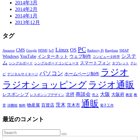
2014年3月
2014年2月
2014年1月
2013年12月
タグ
PC
Linux
OS
CMS
Amazon
Google
HDMI
IoT
Rasberry Pi
Raspbian
SMAP
システ
Windows
YouTube
インターネット
ウェブ制作
コンピュータ科学
ム
スマートフォン
シングルボード
シングルボードコンピュータ
タブレット
テレ
ラジオ
パソコン
ホームページ制作
ビ
デジタルサイネージ
ラジオショッピング
ラジオ通販
商談会
大阪
レスポンシブ
北摂
大阪府
レスポンシブデザイン
売上
教室
教
通販
茨木
物産展
百貨店
茨木市
育
消費税
無料
電子工作
最近のコメント