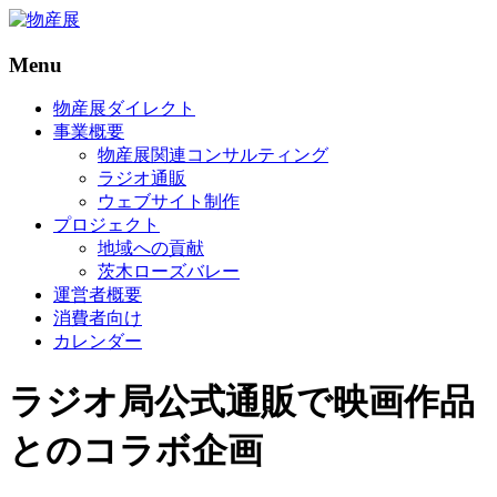
Menu
物
産
物産展ダイレクト
展
事業概要
物産展関連コンサルティング
物
ラジオ通販
産
ウェブサイト制作
展
プロジェクト
を
地域への貢献
原
茨木ローズバレー
点
運営者概要
に
消費者向け
日
カレンダー
本
全
ラジオ局公式通販で映画作品
国
の
とのコラボ企画
名
産
品・