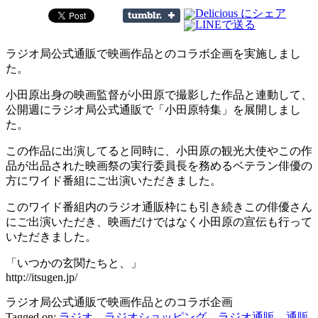
特
産
品
ラジオ局公式通販で映画作品とのコラボ企画を実施しまし
の
た。
流
通
小田原出身の映画監督が小田原で撮影した作品と連動して、
を
公開週にラジオ局公式通販で「小田原特集」を展開しまし
支
た。
援
し
この作品に出演してると同時に、小田原の観光大使やこの作
て
品が出品された映画祭の実行委員長を務めるベテラン俳優の
い
方にワイド番組にご出演いただきました。
ま
このワイド番組内のラジオ通販枠にも引き続きこの俳優さん
す
にご出演いただき、映画だけではなく小田原の宣伝も行って
いただきました。
「いつかの玄関たちと、」
http://itsugen.jp/
ラジオ局公式通販で映画作品とのコラボ企画
Tagged on:
ラジオ
ラジオショッピング
ラジオ通販
通販