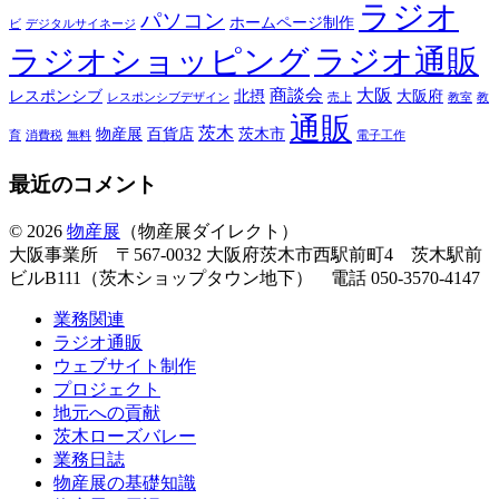
ラジオ
パソコン
ホームページ制作
ビ
デジタルサイネージ
ラジオショッピング
ラジオ通販
商談会
大阪
レスポンシブ
北摂
大阪府
レスポンシブデザイン
売上
教室
教
通販
茨木
物産展
百貨店
茨木市
育
消費税
無料
電子工作
最近のコメント
© 2026
物産展
（物産展ダイレクト）
大阪事業所 〒567-0032 大阪府茨木市西駅前町4 茨木駅前
ビルB111（茨木ショップタウン地下） 電話 050-3570-4147
業務関連
ラジオ通販
ウェブサイト制作
プロジェクト
地元への貢献
茨木ローズバレー
業務日誌
物産展の基礎知識