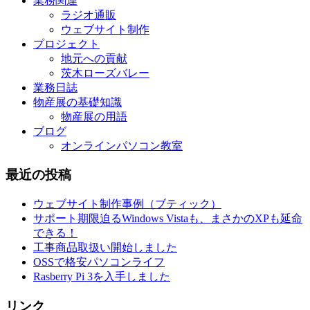
業務関連
ラジオ通販
ウェブサイト制作
プロジェクト
地元への貢献
茨木ローズバレー
業務日誌
物産展の基礎知識
物産展の用語
ブログ
オンラインパソコン教室
最近の投稿
ウェブサイト制作事例（ブティック）
サポート期限迫るWindows Vistaも、まさかのXPも延命
できる！
工事商品取扱い開始しました
OSSで格安パソコンライフ
Rasberry Pi 3を入手しました
リンク