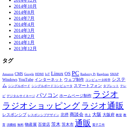
2014年12月
2014年10月
2014年8月
2014年7月
2014年4月
2014年3月
2014年2月
2014年1月
2013年12月
タグ
PC
Linux
OS
CMS
Amazon
Google
HDMI
IoT
Rasberry Pi
Raspbian
SMAP
システ
Windows
YouTube
インターネット
ウェブ制作
コンピュータ科学
ム
スマートフォン
シングルボード
シングルボードコンピュータ
タブレット
テレ
ラジオ
パソコン
ホームページ制作
ビ
デジタルサイネージ
ラジオショッピング
ラジオ通販
商談会
大阪
レスポンシブ
北摂
大阪府
レスポンシブデザイン
売上
教室
教
通販
茨木
物産展
百貨店
茨木市
育
消費税
無料
電子工作