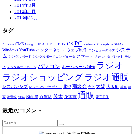
2014年2月
2014年1月
2013年12月
タグ
PC
Linux
OS
CMS
Amazon
Google
HDMI
IoT
Rasberry Pi
Raspbian
SMAP
システ
Windows
YouTube
インターネット
ウェブ制作
コンピュータ科学
ム
スマートフォン
シングルボード
シングルボードコンピュータ
タブレット
テレ
ラジオ
パソコン
ホームページ制作
ビ
デジタルサイネージ
ラジオショッピング
ラジオ通販
商談会
大阪
レスポンシブ
北摂
大阪府
レスポンシブデザイン
売上
教室
教
通販
茨木
物産展
百貨店
茨木市
育
消費税
無料
電子工作
最近のコメント