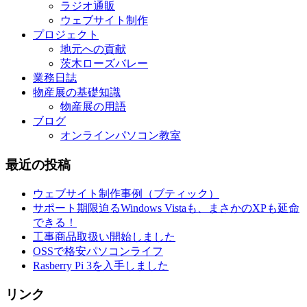
ラジオ通販
ウェブサイト制作
プロジェクト
地元への貢献
茨木ローズバレー
業務日誌
物産展の基礎知識
物産展の用語
ブログ
オンラインパソコン教室
最近の投稿
ウェブサイト制作事例（ブティック）
サポート期限迫るWindows Vistaも、まさかのXPも延命
できる！
工事商品取扱い開始しました
OSSで格安パソコンライフ
Rasberry Pi 3を入手しました
リンク