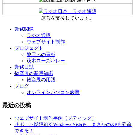
運営を支援しています。
業務関連
ラジオ通販
ウェブサイト制作
プロジェクト
地元への貢献
茨木ローズバレー
業務日誌
物産展の基礎知識
物産展の用語
ブログ
オンラインパソコン教室
最近の投稿
ウェブサイト制作事例（ブティック）
サポート期限迫るWindows Vistaも、まさかのXPも延命
できる！