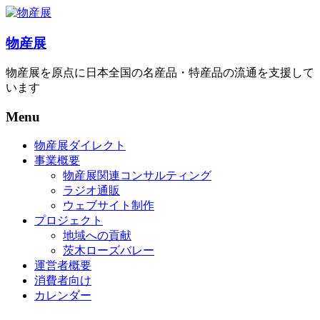
物産展
物産展を原点に日本全国の名産品・特産品の流通を支援して
います
Menu
物産展ダイレクト
事業概要
物産展関連コンサルティング
ラジオ通販
ウェブサイト制作
プロジェクト
地域への貢献
茨木ローズバレー
運営者概要
消費者向け
カレンダー