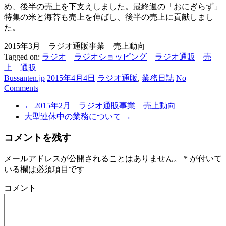
め、後半の売上を下支えしました。最終週の「おにぎらず」
特集の米と海苔も売上を伸ばし、後半の売上に貢献しまし
た。
2015年3月 ラジオ通販事業 売上動向
Tagged on:
ラジオ
ラジオショッピング
ラジオ通販
売
上
通販
Bussanten.jp
2015年4月4日
ラジオ通販
,
業務日誌
No
Comments
←
2015年2月 ラジオ通販事業 売上動向
大型連休中の業務について
→
コメントを残す
メールアドレスが公開されることはありません。
*
が付いて
いる欄は必須項目です
コメント